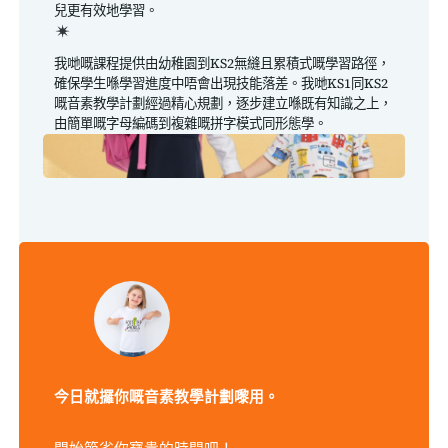
兒更有效地學習。
我哋嘅課程提供由幼稚園到KS2無縫且累積式嘅學習路徑，
確保學生喺學習進度中唔會出現技能落差。我哋KS1同KS2
嘅音素教學計劃經過精心規劃，逐步建立喺既有知識之上，
由簡單嘅字母編碼到複雜嘅拼字模式同形態學。
今日就攞你嘅音素教學計劃嚟用。