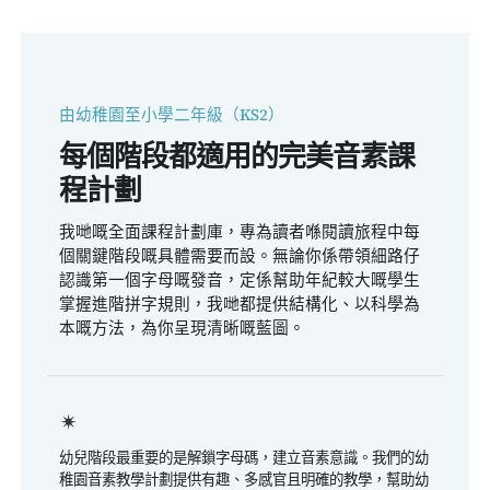
由幼稚園至小學二年級（KS2）
每個階段都適用的完美音素課
程計劃
我哋嘅全面課程計劃庫，專為讀者喺閱讀旅程中每
個關鍵階段嘅具體需要而設。無論你係帶領細路仔
認識第一個字母嘅發音，定係幫助年紀較大嘅學生
掌握進階拼字規則，我哋都提供結構化、以科學為
本嘅方法，為你呈現清晰嘅藍圖。
幼兒階段最重要的是解鎖字母碼，建立音素意識。我們的幼
稚園音素教學計劃提供有趣、多感官且明確的教學，幫助幼