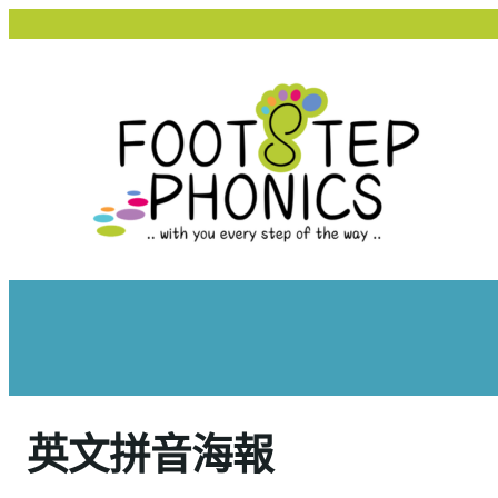
跳
至
主
要
內
容
英文拼音海報