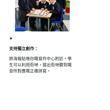
✴
支持獨立創作：
將海報貼喺你嘅寫作中心附近。學
生可以利用佢哋，搵出佢哋聽到嘅
音所對應嘅正確拼寫。