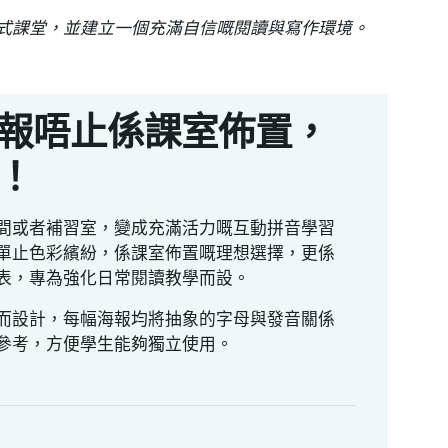
式課堂，並建立一個充滿自信嘅閱讀與寫作環境。
報唔止係課室佈置，
！
間或者補習室，變成充滿活力嘅互動拼音學習
單止色彩繽紛，係課室佈置嘅理想選擇，更係
表，專為強化日常閱讀教學而設。
而設計，每幅海報均將抽象的字母與發音關係
參考，方便學生能夠獨立使用。