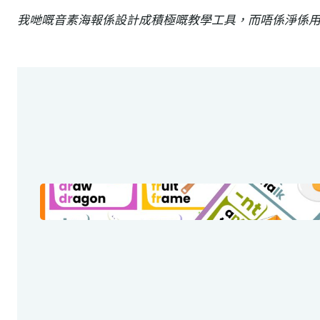
我哋嘅音素海報係設計成積極嘅教學工具，而唔係淨係