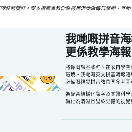
用嚟裝飾牆壁。呢本指南會教你點樣用佢哋做每日鞏固、互動
我哋嘅拼音海
更係教學海報
將你嘅課室牆壁、在家自學空
環境。我哋嘅英文拼音海報唔
必備嘅視覺拼音教具同參考圖
為配合結構化識字及閱讀科學
轉化為清晰且易於記憶的視覺